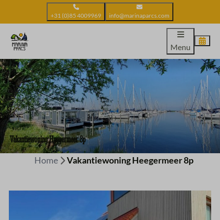
+31 (0)85 4009969
info@marinaparcs.com
Menu
Vakantiewoning Heegermeer 8p
Home
Vakantiewoning Heegermeer 8p