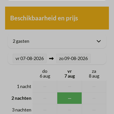
Badkamer
Beschikbaarheid en prijs
Toilet
Douche
2 gasten
Keuken
Inductie kookplaat
vr
07-08-2026
zo
09-08-2026
Koffiezetapparaat
do
vr
za
Oven
6 aug
7 aug
8 aug
Vaatwasser
1 nacht
—
—
—
Slaapkamer 1
2 nachten
—
—
—
Tweepersoonsbed(den): 1
3 nachten
—
—
—