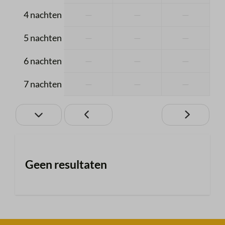
Slaapkamer 2
4 nachten
—
—
—
Stapelbed: 1
5 nachten
—
—
—
Slaapkamer 3
6 nachten
—
—
—
Stapelbed: 1
7 nachten
—
—
—
Slaapkamer 4
Tweepersoonsbed: 1
Geen resultaten