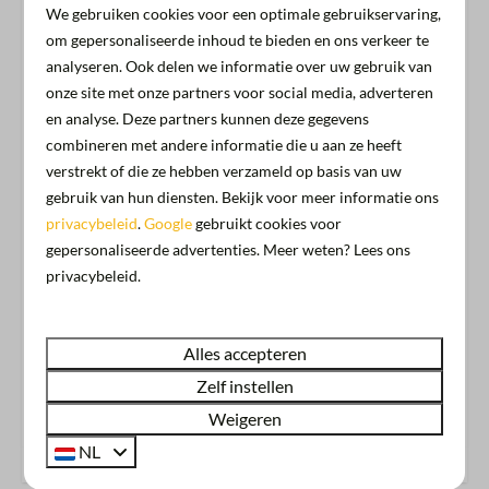
We gebruiken cookies voor een optimale gebruikservaring,
om gepersonaliseerde inhoud te bieden en ons verkeer te
Huisdiervrij
analyseren. Ook delen we informatie over uw gebruik van
Opgemaakte bedden
onze site met onze partners voor social media, adverteren
Gratis parkeren
en analyse. Deze partners kunnen deze gegevens
Gratis Wifi
combineren met andere informatie die u aan ze heeft
Uitzicht
verstrekt of die ze hebben verzameld op basis van uw
gebruik van hun diensten. Bekijk voor meer informatie ons
Toon meer ↓
privacybeleid
.
Google
gebruikt cookies voor
Locatie
gepersonaliseerde advertenties. Meer weten? Lees ons
privacybeleid.
Heeg
Accommodatie faciliteiten
Alles accepteren
Zelf instellen
Terras met meubilair
Energielabel:
Parasol
Weigeren
Airco
NL
Verwarming