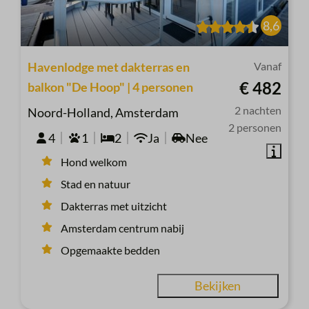
8,6
Havenlodge met dakterras en
Vanaf
€ 482
balkon "De Hoop" | 4 personen
2 nachten
Noord-Holland, Amsterdam
2 personen
4
1
2
Ja
Nee
Hond welkom
Stad en natuur
Dakterras met uitzicht
Amsterdam centrum nabij
Opgemaakte bedden
Bekijken