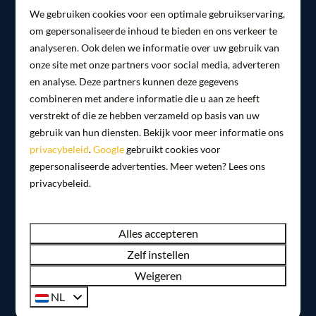
We gebruiken cookies voor een optimale gebruikservaring,
om gepersonaliseerde inhoud te bieden en ons verkeer te
Ontdek de omgeving vanaf
analyseren. Ook delen we informatie over uw gebruik van
je woonboot
onze site met onze partners voor social media, adverteren
en analyse. Deze partners kunnen deze gegevens
combineren met andere informatie die u aan ze heeft
Er is genoeg te beleven op en rondom het water
verstrekt of die ze hebben verzameld op basis van uw
Jouw
bijzondere overnachting
op een woonboot
gebruik van hun diensten. Bekijk voor meer informatie ons
privacybeleid
.
Google
gebruikt cookies voor
in Amsterdam, Naarden, Lelystad of Almere is pas
gepersonaliseerde advertenties. Meer weten? Lees ons
écht compleet met de leukste uitstapjes. Omdat je
privacybeleid.
in een jachthaven verblijft, is dit dé perfecte
uitvalsbasis voor
watersporten
; huur een bootje,
Alles accepteren
ga suppen of trotseer het water tijdens een
middagje windsurfen. Zin in meer avontuur?
Zelf instellen
Wandel door de prachtige
Oostvaardersplassen
,
Weigeren
bewonder de bloemen in de Keukenhof of ga een
NL