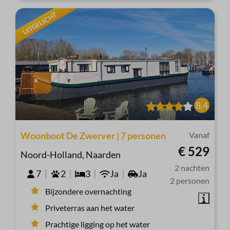
UITGELICHT
8,4
Woonboot De Zwerver | 7 personen
Vanaf
€ 529
Noord-Holland, Naarden
2 nachten
7
2
3
Ja
Ja
2 personen
Bijzondere overnachting
Priveterras aan het water
Prachtige ligging op het water