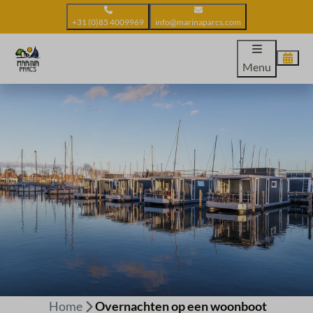
+31 (0)85 4009969
info@marinaparcs.com
Menu
Home
Overnachten op een woonboot