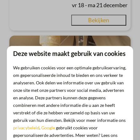
vr 18 - ma 21 december
Bekijken
Deze website maakt gebruik van cookies
We gebruiken cookies voor een optimale gebruikservaring,
om gepersonaliseerde inhoud te bieden en ons verkeer te
analyseren. Ook delen we informatie over uw gebruik van
onze site met onze partners voor social media, adverteren
8,6
en analyse. Deze partners kunnen deze gegevens
combineren met andere informatie die u aan ze heeft
Safarilodge met prive sanitair | 5
verstrekt of die ze hebben verzameld op basis van uw
€ 572
gebruik van hun diensten. Bekijk voor meer informatie ons
personen
privacybeleid
.
Google
gebruikt cookies voor
Flevoland, Almere
gepersonaliseerde advertenties. Meer weten? Lees ons