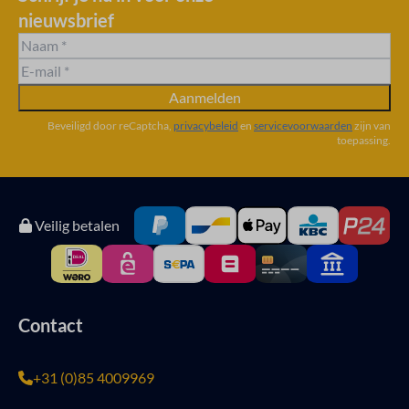
nieuwsbrief
Aanmelden
Beveiligd door reCaptcha,
privacybeleid
en
servicevoorwaarden
zijn van
toepassing.
Veilig betalen
Contact
+31 (0)85 4009969