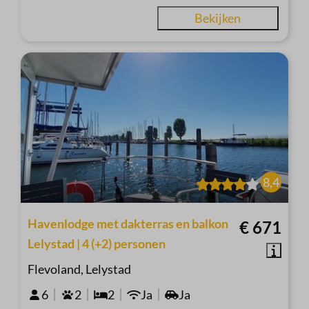
Bekijken
8,4
Havenlodge met dakterras en balkon
€ 671
Lelystad | 4 (+2) personen
Flevoland, Lelystad
6
2
2
Ja
Ja