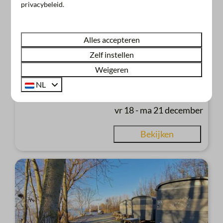
privacybeleid.
5
2
2
Ja
Ja
Gratis gebruik van kano
Alles accepteren
Gratis parkeren
Zelf instellen
Huisdieren welkom
Weigeren
Prive badkamer
NL
Pelletkachel
vr 18 - ma 21 december
Bekijken