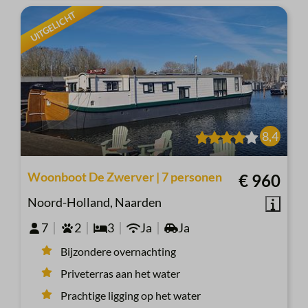
UITGELICHT
8,4
Woonboot De Zwerver | 7 personen
€ 960
Noord-Holland, Naarden
7
2
3
Ja
Ja
Bijzondere overnachting
Priveterras aan het water
Prachtige ligging op het water