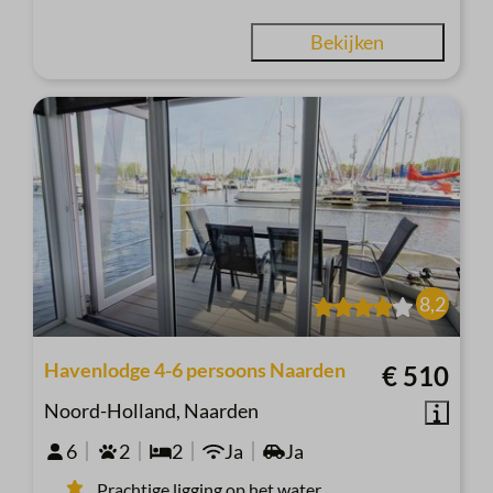
Bekijken
8,2
Havenlodge 4-6 persoons Naarden
€ 510
Noord-Holland, Naarden
6
2
2
Ja
Ja
Prachtige ligging op het water