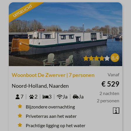
UITGELICHT
8,4
Woonboot De Zwerver | 7 personen
Vanaf
€ 529
Noord-Holland, Naarden
2 nachten
7
2
3
Ja
Ja
2 personen
Bijzondere overnachting
Priveterras aan het water
Prachtige ligging op het water