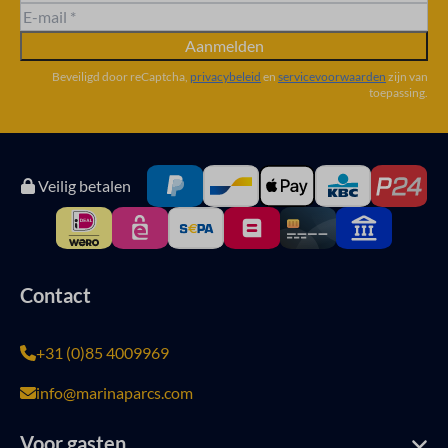
Aanmelden
Beveiligd door reCaptcha,
privacybeleid
en
servicevoorwaarden
zijn van
toepassing.
Veilig betalen
Contact
+31 (0)85 4009969
info@marinaparcs.com
Voor gasten