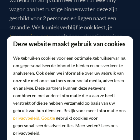
waterkant? Strijk dan neer in een unieke tiny
wagon aan het rustige binnenwater, deze zijn
geschikt voor 2 personen en liggen naast een
strandje. Welk uniek verblijf je ook kiest, je
trouwe viervoeter
hoeft deze vakantie sowieso
Deze website maakt gebruik van cookies
niet te missen. Honden zijn namelijk in álle
accommodaties meer dan welkom!
We gebruiken cookies voor een optimale gebruikservaring,
om gepersonaliseerde inhoud te bieden en ons verkeer te
analyseren. Ook delen we informatie over uw gebruik van
In het kort:
onze site met onze partners voor social media, adverteren
Woonboot, havenlodges en tiny wagons
en analyse. Deze partners kunnen deze gegevens
combineren met andere informatie die u aan ze heeft
Geschikt voor maximaal 7 personen
verstrekt of die ze hebben verzameld op basis van uw
Huisdiervriendelijk
gebruik van hun diensten. Bekijk voor meer informatie ons
Op het water of bij een strandje
privacybeleid
.
Google
gebruikt cookies voor
gepersonaliseerde advertenties. Meer weten? Lees ons
Optioneel met dakterras
privacybeleid.
Gratis parkeren