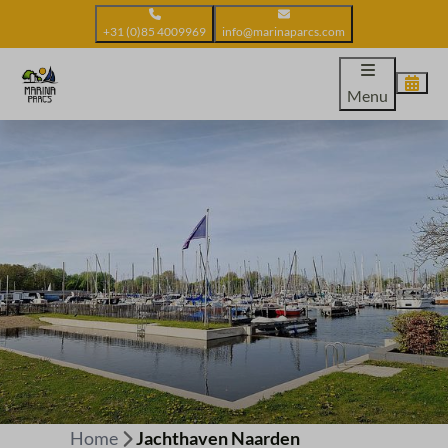
+31 (0)85 4009969
info@marinaparcs.com
Menu
Home
Jachthaven Naarden